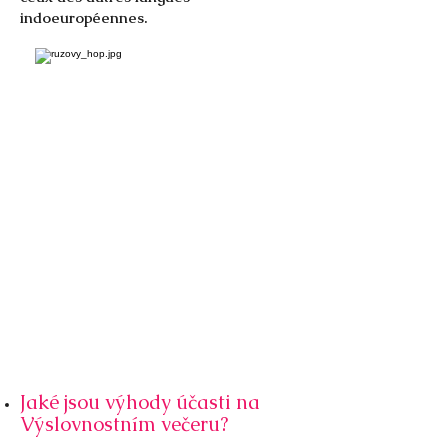
indoeuropéennes.
Jaké jsou výhody účasti na
Výslovnostním večeru?