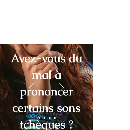
Avez-vous du
mal à
prononcer
certains sons
tchèques ?