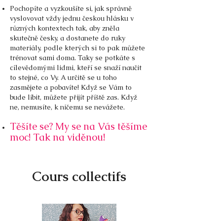
Pochopíte a vyzkoušíte si, jak správně
vyslovovat vždy jednu českou hlásku v
různých kontextech tak, aby zněla
skutečně česky, a dostanete do ruky
materiály, podle kterých si to pak můžete
trénovat sami doma. Taky se potkáte s
cílevědomými lidmi, kteří se snaží naučit
to stejné, co Vy. A určitě se u toho
zasmějete a pobavíte! Když se Vám to
bude líbit, můžete přijít příště zas. Když
ne, nemusíte, k ničemu se nevážete.
Těšíte se? My se na Vás těšíme
moc! Tak na viděnou!
Cours collectifs